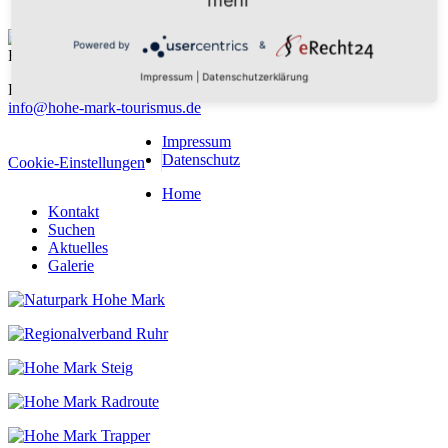
Hohe Mark Tourismus e. V.
Powered by
&
Redderstraße 421,
45711 Datteln
Impressum
|
Datenschutzerklärung
Fon: +49 (
0)2363 377 0
info@hohe-mark-tourismus.de
Impressum
Datenschutz
Cookie-Einstellungen
Home
Kontakt
Suchen
Aktuelles
Galerie