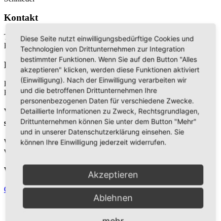
Kontakt
Telefon: +49 (0) 23 63 377 0
Diese Seite nutzt einwilligungsbedürftige Cookies und
E-Mail:
info@hohe-mark-tourismus.de
Technologien von Drittunternehmen zur Integration
bestimmter Funktionen. Wenn Sie auf den Button "Alles
Redaktionell verantwortlich
akzeptieren" klicken, werden diese Funktionen aktiviert
(Einwilligung). Nach der Einwilligung verarbeiten wir
Hohe Mark Tourismus e. V.
und die betroffenen Drittunternehmen Ihre
Redderstraße 421, 45711 Datteln
personenbezogenen Daten für verschiedene Zwecke.
Detaillierte Informationen zu Zweck, Rechtsgrundlagen,
Verbraucher­streit­beilegung/Universal­schlichtungs­
Drittunternehmen können Sie unter dem Button "Mehr"
stelle
und in unserer Datenschutzerklärung einsehen. Sie
Wir sind nicht bereit oder verpflichtet, an Streitbeilegungsverfahren
können Ihre Einwilligung jederzeit widerrufen.
vor einer Verbraucherschlichtungsstelle teilzunehmen.
Webdesign und techn. Umsetzung
Akzeptieren
Gamradt Webdesign
Ablehnen
mehr