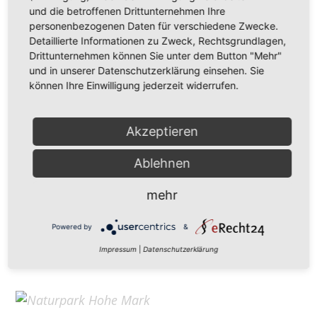
Hohe Mark Tourismus e. V.
und die betroffenen Drittunternehmen Ihre
personenbezogenen Daten für verschiedene Zwecke.
Redderstraße 421,
45711 Datteln
Detaillierte Informationen zu Zweck, Rechtsgrundlagen,
Fon: +49 (
0)2363 377 0
Drittunternehmen können Sie unter dem Button "Mehr"
und in unserer Datenschutzerklärung einsehen. Sie
info@hohe-mark-tourismus.de
können Ihre Einwilligung jederzeit widerrufen.
Impressum
Cookie-Einstellungen
Datenschutz
Akzeptieren
Ablehnen
Home
mehr
Kontakt
Suchen
Powered by
&
Aktuelles
Impressum
|
Datenschutzerklärung
Galerie