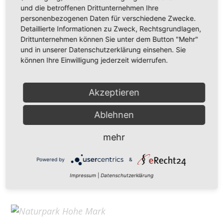
Hohe Mark Tourismus e. V.
und die betroffenen Drittunternehmen Ihre
personenbezogenen Daten für verschiedene Zwecke.
Redderstraße 421,
45711 Datteln
Detaillierte Informationen zu Zweck, Rechtsgrundlagen,
Fon: +49 (
0)2363 377 0
Drittunternehmen können Sie unter dem Button "Mehr"
und in unserer Datenschutzerklärung einsehen. Sie
info@hohe-mark-tourismus.de
können Ihre Einwilligung jederzeit widerrufen.
Impressum
Cookie-Einstellungen
Datenschutz
Akzeptieren
Ablehnen
Home
mehr
Kontakt
Suchen
Powered by
&
Aktuelles
Impressum
|
Datenschutzerklärung
Galerie