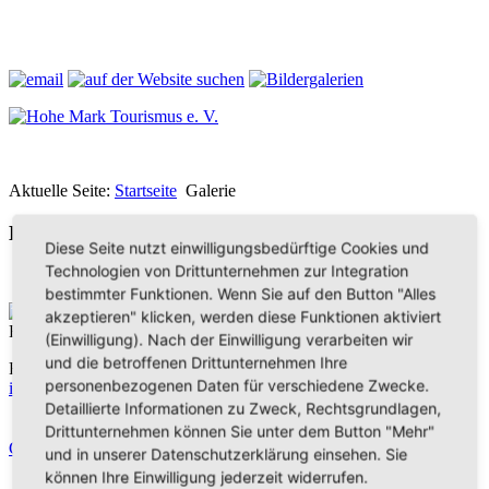
Aktuelle Seite:
Startseite
Galerie
Bilder aus der Hohen Mark
Diese Seite nutzt einwilligungsbedürftige Cookies und
Technologien von Drittunternehmen zur Integration
bestimmter Funktionen. Wenn Sie auf den Button "Alles
Hohe Mark Tourismus e. V.
akzeptieren" klicken, werden diese Funktionen aktiviert
Redderstraße 421,
45711 Datteln
(Einwilligung). Nach der Einwilligung verarbeiten wir
und die betroffenen Drittunternehmen Ihre
Fon: +49 (
0)2363 377 0
personenbezogenen Daten für verschiedene Zwecke.
info@hohe-mark-tourismus.de
Detaillierte Informationen zu Zweck, Rechtsgrundlagen,
Impressum
Drittunternehmen können Sie unter dem Button "Mehr"
Datenschutz
Cookie-Einstellungen
und in unserer Datenschutzerklärung einsehen. Sie
können Ihre Einwilligung jederzeit widerrufen.
Home