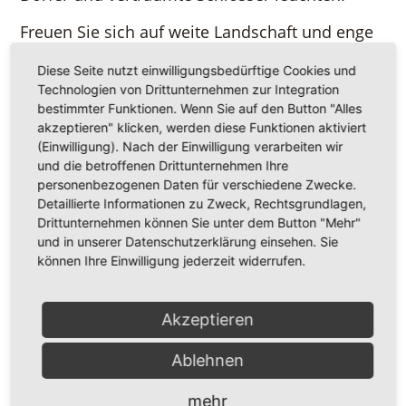
Freuen Sie sich auf weite Landschaft und enge
Gassen, auf einsame Pfade und gesellige
Diese Seite nutzt einwilligungsbedürftige Cookies und
Gaststuben. Durchstreifen Sie zu Fuß, per Rad
Technologien von Drittunternehmen zur Integration
oder auf dem Rücken eines Pferdes die
bestimmter Funktionen. Wenn Sie auf den Button "Alles
ausgedehnten Wälder der Haard, der "kleinen"
akzeptieren" klicken, werden diese Funktionen aktiviert
Hohe Mark, der Üfter Mark, des Dämmerwaldes
(Einwilligung). Nach der Einwilligung verarbeiten wir
und die betroffenen Drittunternehmen Ihre
und des Diesfordter Forstes. Machen Sie Rast in
personenbezogenen Daten für verschiedene Zwecke.
hübschen Gaststuben, gemütlichen Bauernhof-
Detaillierte Informationen zu Zweck, Rechtsgrundlagen,
Cafés oder Top-Restaurants.
Drittunternehmen können Sie unter dem Button "Mehr"
und in unserer Datenschutzerklärung einsehen. Sie
Im Norden geht die sanfte Dünung des
können Ihre Einwilligung jederzeit widerrufen.
Naturparks Hohe Mark in die überwiegend
flache Kulturlandschaft des Münterlandes über,
Akzeptieren
wo insbesondere Radler und Schlösserfreunde,
aber auch Reiter auf ihre Kosten kommen. Im
Ablehnen
Süden ragt der Naturpark Hohe Mark an das so
genannte "Ruhrgebiet" mit seinen ganz
mehr