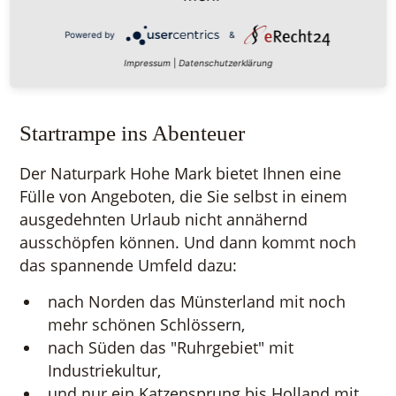
speziellen touristischen Highlights, Stichwort
"Industriekultur".
Powered by
&
Impressum
|
Datenschutzerklärung
Startrampe ins Abenteuer
Der Naturpark Hohe Mark bietet Ihnen eine
Fülle von Angeboten, die Sie selbst in einem
ausgedehnten Urlaub nicht annähernd
ausschöpfen können. Und dann kommt noch
das spannende Umfeld dazu:
nach Norden das Münsterland mit noch
mehr schönen Schlössern,
nach Süden das "Ruhrgebiet" mit
Industriekultur,
und nur ein Katzensprung bis Holland mit