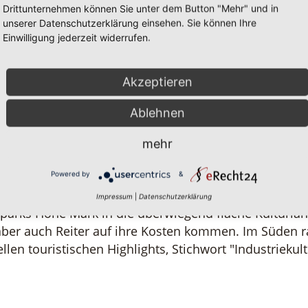
Drittunternehmen können Sie unter dem Button "Mehr" und in
it nicht finden: himmelhohe Felszinnen, tosende Was
unserer Datenschutzerklärung einsehen. Sie können Ihre
Einwilligung jederzeit widerrufen.
Akzeptieren
ndstrich in den satten Farben lebender Natur, auf ei
Ablehnen
mehr
e Gassen, auf einsame Pfade und gesellige Gaststuben
Wälder der Haard, der "kleinen" Hohe Mark, der Üf
Powered by
&
schen Gaststuben, gemütlichen Bauernhof-Cafés oder
Impressum
|
Datenschutzerklärung
parks Hohe Mark in die überwiegend flache Kulturla
aber auch Reiter auf ihre Kosten kommen. Im Süden r
len touristischen Highlights, Stichwort "Industriekult