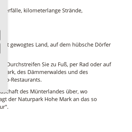
serfälle, kilometerlange Strände,
n sanft gewogtes Land, auf dem hübsche Dörfer
. Durchstreifen Sie zu Fuß, per Rad oder auf
ter Mark, des Dämmerwaldes und des
 Top-Restaurants.
ndschaft des Münterlandes über, wo
agt der Naturpark Hohe Mark an das so
ur".