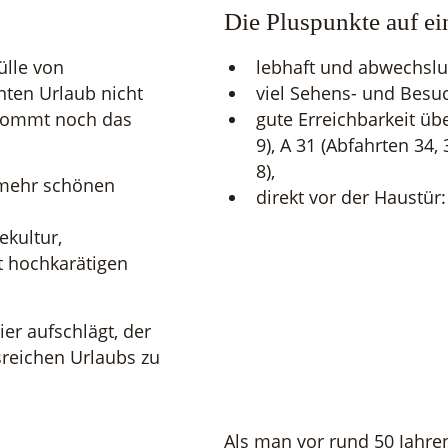
Die Pluspunkte auf ei
ülle von
lebhaft und abwechslu
nten Urlaub nicht
viel Sehens- und Besu
kommt noch das
gute Erreichbarkeit üb
9), A 31 (Abfahrten 34,
8),
 mehr schönen
direkt vor der Haustür
ekultur,
t hochkarätigen
er aufschlägt, der
isreichen Urlaubs zu
Als man vor rund 50 Jahr