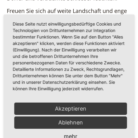
Freuen Sie sich auf weite Landschaft und enge
Gassen, auf einsame Pfade und gesellige
Diese Seite nutzt einwilligungsbedürftige Cookies und
Gaststuben. Durchstreifen Sie zu Fuß, per Rad
Technologien von Drittunternehmen zur Integration
oder auf dem Rücken eines Pferdes die
bestimmter Funktionen. Wenn Sie auf den Button "Alles
ausgedehnten Wälder der Haard, der "kleinen"
akzeptieren" klicken, werden diese Funktionen aktiviert
Hohe Mark, der Üfter Mark, des Dämmerwaldes
(Einwilligung). Nach der Einwilligung verarbeiten wir
und die betroffenen Drittunternehmen Ihre
und des Diesfordter Forstes. Machen Sie Rast in
personenbezogenen Daten für verschiedene Zwecke.
hübschen Gaststuben, gemütlichen Bauernhof-
Detaillierte Informationen zu Zweck, Rechtsgrundlagen,
Cafés oder Top-Restaurants.
Drittunternehmen können Sie unter dem Button "Mehr"
und in unserer Datenschutzerklärung einsehen. Sie
Im Norden geht die sanfte Dünung des
können Ihre Einwilligung jederzeit widerrufen.
Naturparks Hohe Mark in die überwiegend
flache Kulturlandschaft des Münterlandes über,
Akzeptieren
wo insbesondere Radler und Schlösserfreunde,
aber auch Reiter auf ihre Kosten kommen. Im
Ablehnen
Süden ragt der Naturpark Hohe Mark an das so
genannte "Ruhrgebiet" mit seinen ganz
mehr