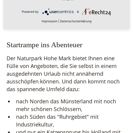
speziellen touristischen Highlights, Stichwort
"Industriekultur".
Powered by
&
Impressum
|
Datenschutzerklärung
Startrampe ins Abenteuer
Der Naturpark Hohe Mark bietet Ihnen eine
Fülle von Angeboten, die Sie selbst in einem
ausgedehnten Urlaub nicht annähernd
ausschöpfen können. Und dann kommt noch
das spannende Umfeld dazu:
nach Norden das Münsterland mit noch
mehr schönen Schlössern,
nach Süden das "Ruhrgebiet" mit
Industriekultur,
und nur ein Katzensprung bis Holland mit