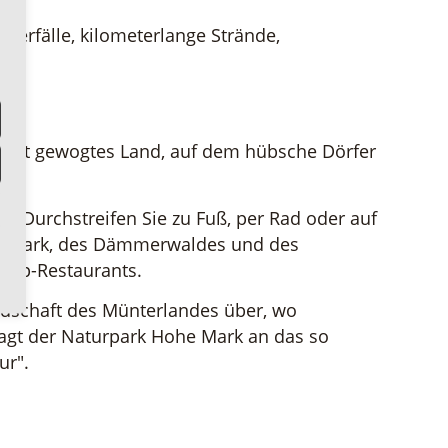
serfälle, kilometerlange Strände,
n sanft gewogtes Land, auf dem hübsche Dörfer
. Durchstreifen Sie zu Fuß, per Rad oder auf
ter Mark, des Dämmerwaldes und des
 Top-Restaurants.
ndschaft des Münterlandes über, wo
agt der Naturpark Hohe Mark an das so
ur".