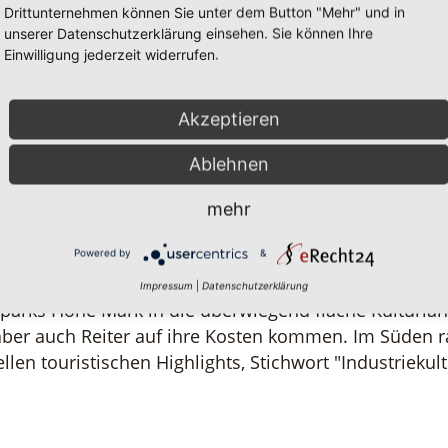
Drittunternehmen können Sie unter dem Button "Mehr" und in
it nicht finden: himmelhohe Felszinnen, tosende Was
unserer Datenschutzerklärung einsehen. Sie können Ihre
Einwilligung jederzeit widerrufen.
Akzeptieren
ndstrich in den satten Farben lebender Natur, auf ei
Ablehnen
mehr
e Gassen, auf einsame Pfade und gesellige Gaststuben
Wälder der Haard, der "kleinen" Hohe Mark, der Üf
Powered by
&
schen Gaststuben, gemütlichen Bauernhof-Cafés oder
Impressum
|
Datenschutzerklärung
parks Hohe Mark in die überwiegend flache Kulturla
aber auch Reiter auf ihre Kosten kommen. Im Süden r
len touristischen Highlights, Stichwort "Industriekult