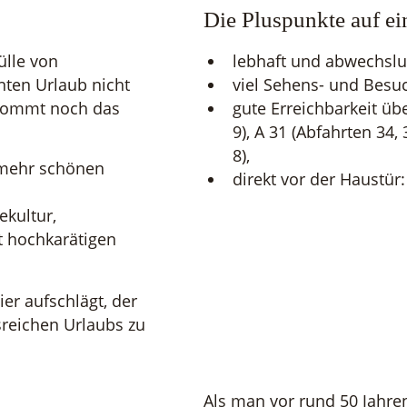
Die Pluspunkte auf ei
ülle von
lebhaft und abwechslu
nten Urlaub nicht
viel Sehens- und Besu
kommt noch das
gute Erreichbarkeit üb
9), A 31 (Abfahrten 34,
8),
 mehr schönen
direkt vor der Haustür
ekultur,
t hochkarätigen
er aufschlägt, der
isreichen Urlaubs zu
Als man vor rund 50 Jahr