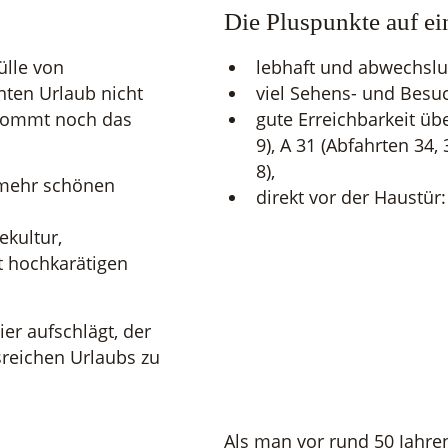
Die Pluspunkte auf ei
ülle von
lebhaft und abwechslu
nten Urlaub nicht
viel Sehens- und Besu
kommt noch das
gute Erreichbarkeit üb
9), A 31 (Abfahrten 34,
8),
 mehr schönen
direkt vor der Haustür
ekultur,
t hochkarätigen
er aufschlägt, der
isreichen Urlaubs zu
Als man vor rund 50 Jahr