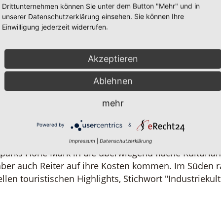
Drittunternehmen können Sie unter dem Button "Mehr" und in
it nicht finden: himmelhohe Felszinnen, tosende Was
unserer Datenschutzerklärung einsehen. Sie können Ihre
Einwilligung jederzeit widerrufen.
Akzeptieren
ndstrich in den satten Farben lebender Natur, auf ei
Ablehnen
mehr
e Gassen, auf einsame Pfade und gesellige Gaststuben
Wälder der Haard, der "kleinen" Hohe Mark, der Üf
Powered by
&
schen Gaststuben, gemütlichen Bauernhof-Cafés oder
Impressum
|
Datenschutzerklärung
parks Hohe Mark in die überwiegend flache Kulturla
aber auch Reiter auf ihre Kosten kommen. Im Süden r
len touristischen Highlights, Stichwort "Industriekult