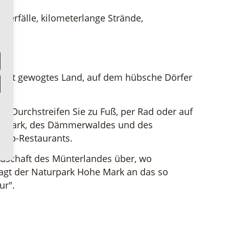
serfälle, kilometerlange Strände,
n sanft gewogtes Land, auf dem hübsche Dörfer
. Durchstreifen Sie zu Fuß, per Rad oder auf
ter Mark, des Dämmerwaldes und des
 Top-Restaurants.
ndschaft des Münterlandes über, wo
agt der Naturpark Hohe Mark an das so
ur".