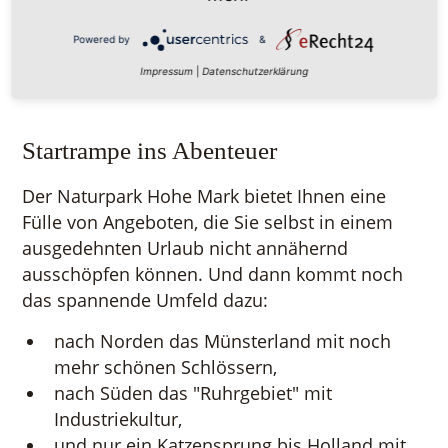
speziellen touristischen Highlights, Stichwort
"Industriekultur".
Powered by
&
Impressum
|
Datenschutzerklärung
Startrampe ins Abenteuer
Der Naturpark Hohe Mark bietet Ihnen eine
Fülle von Angeboten, die Sie selbst in einem
ausgedehnten Urlaub nicht annähernd
ausschöpfen können. Und dann kommt noch
das spannende Umfeld dazu:
nach Norden das Münsterland mit noch
mehr schönen Schlössern,
nach Süden das "Ruhrgebiet" mit
Industriekultur,
und nur ein Katzensprung bis Holland mit