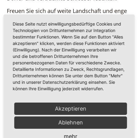
Freuen Sie sich auf weite Landschaft und enge
Gassen, auf einsame Pfade und gesellige
Diese Seite nutzt einwilligungsbedürftige Cookies und
Gaststuben. Durchstreifen Sie zu Fuß, per Rad
Technologien von Drittunternehmen zur Integration
oder auf dem Rücken eines Pferdes die
bestimmter Funktionen. Wenn Sie auf den Button "Alles
ausgedehnten Wälder der Haard, der "kleinen"
akzeptieren" klicken, werden diese Funktionen aktiviert
Hohe Mark, der Üfter Mark, des Dämmerwaldes
(Einwilligung). Nach der Einwilligung verarbeiten wir
und die betroffenen Drittunternehmen Ihre
und des Diesfordter Forstes. Machen Sie Rast in
personenbezogenen Daten für verschiedene Zwecke.
hübschen Gaststuben, gemütlichen Bauernhof-
Detaillierte Informationen zu Zweck, Rechtsgrundlagen,
Cafés oder Top-Restaurants.
Drittunternehmen können Sie unter dem Button "Mehr"
und in unserer Datenschutzerklärung einsehen. Sie
Im Norden geht die sanfte Dünung des
können Ihre Einwilligung jederzeit widerrufen.
Naturparks Hohe Mark in die überwiegend
flache Kulturlandschaft des Münterlandes über,
Akzeptieren
wo insbesondere Radler und Schlösserfreunde,
aber auch Reiter auf ihre Kosten kommen. Im
Ablehnen
Süden ragt der Naturpark Hohe Mark an das so
genannte "Ruhrgebiet" mit seinen ganz
mehr