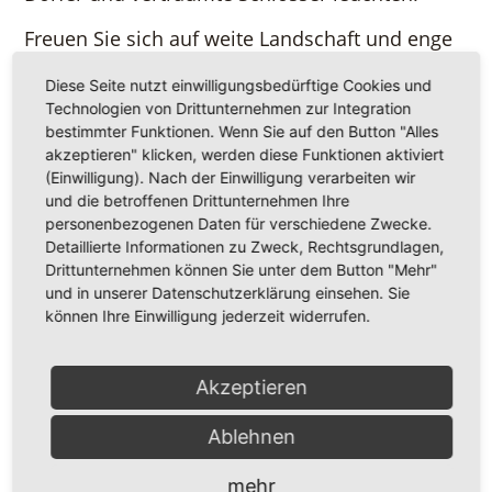
Freuen Sie sich auf weite Landschaft und enge
Gassen, auf einsame Pfade und gesellige
Diese Seite nutzt einwilligungsbedürftige Cookies und
Gaststuben. Durchstreifen Sie zu Fuß, per Rad
Technologien von Drittunternehmen zur Integration
oder auf dem Rücken eines Pferdes die
bestimmter Funktionen. Wenn Sie auf den Button "Alles
ausgedehnten Wälder der Haard, der "kleinen"
akzeptieren" klicken, werden diese Funktionen aktiviert
Hohe Mark, der Üfter Mark, des Dämmerwaldes
(Einwilligung). Nach der Einwilligung verarbeiten wir
und die betroffenen Drittunternehmen Ihre
und des Diesfordter Forstes. Machen Sie Rast in
personenbezogenen Daten für verschiedene Zwecke.
hübschen Gaststuben, gemütlichen Bauernhof-
Detaillierte Informationen zu Zweck, Rechtsgrundlagen,
Cafés oder Top-Restaurants.
Drittunternehmen können Sie unter dem Button "Mehr"
und in unserer Datenschutzerklärung einsehen. Sie
Im Norden geht die sanfte Dünung des
können Ihre Einwilligung jederzeit widerrufen.
Naturparks Hohe Mark in die überwiegend
flache Kulturlandschaft des Münterlandes über,
Akzeptieren
wo insbesondere Radler und Schlösserfreunde,
aber auch Reiter auf ihre Kosten kommen. Im
Ablehnen
Süden ragt der Naturpark Hohe Mark an das so
genannte "Ruhrgebiet" mit seinen ganz
mehr