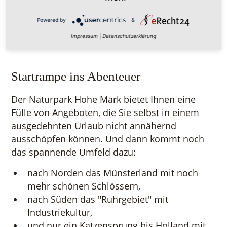
speziellen touristischen Highlights, Stichwort
"Industriekultur".
Powered by
&
Impressum
|
Datenschutzerklärung
Startrampe ins Abenteuer
Der Naturpark Hohe Mark bietet Ihnen eine
Fülle von Angeboten, die Sie selbst in einem
ausgedehnten Urlaub nicht annähernd
ausschöpfen können. Und dann kommt noch
das spannende Umfeld dazu:
nach Norden das Münsterland mit noch
mehr schönen Schlössern,
nach Süden das "Ruhrgebiet" mit
Industriekultur,
und nur ein Katzensprung bis Holland mit