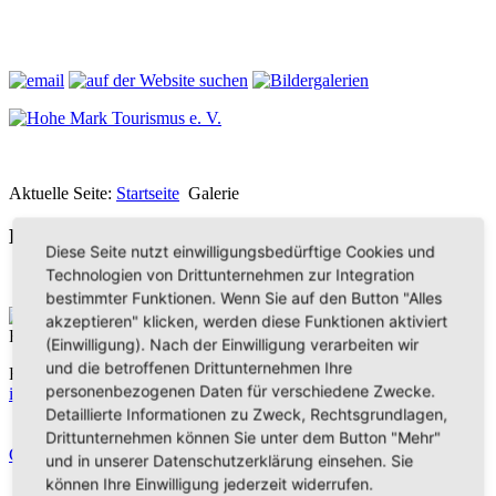
Aktuelle Seite:
Startseite
Galerie
Bilder aus der Hohen Mark
Diese Seite nutzt einwilligungsbedürftige Cookies und
Technologien von Drittunternehmen zur Integration
bestimmter Funktionen. Wenn Sie auf den Button "Alles
Hohe Mark Tourismus e. V.
akzeptieren" klicken, werden diese Funktionen aktiviert
Redderstraße 421,
45711 Datteln
(Einwilligung). Nach der Einwilligung verarbeiten wir
und die betroffenen Drittunternehmen Ihre
Fon: +49 (
0)2363 377 0
personenbezogenen Daten für verschiedene Zwecke.
info@hohe-mark-tourismus.de
Detaillierte Informationen zu Zweck, Rechtsgrundlagen,
Impressum
Drittunternehmen können Sie unter dem Button "Mehr"
Datenschutz
Cookie-Einstellungen
und in unserer Datenschutzerklärung einsehen. Sie
können Ihre Einwilligung jederzeit widerrufen.
Home