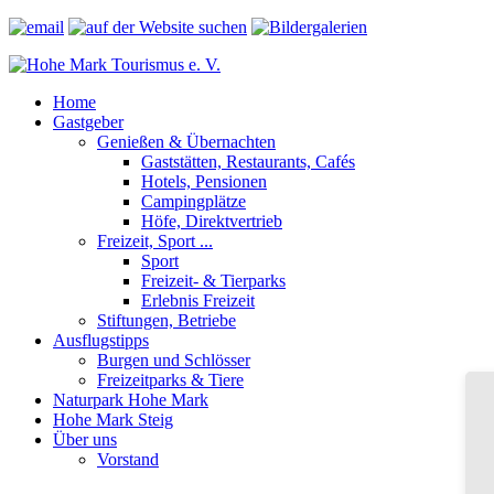
Home
Gastgeber
Genießen & Übernachten
Gaststätten, Restaurants, Cafés
Hotels, Pensionen
Campingplätze
Höfe, Direktvertrieb
Freizeit, Sport ...
Sport
Freizeit- & Tierparks
Erlebnis Freizeit
Stiftungen, Betriebe
Ausflugstipps
Burgen und Schlösser
Freizeitparks & Tiere
Naturpark Hohe Mark
Hohe Mark Steig
Über uns
Vorstand