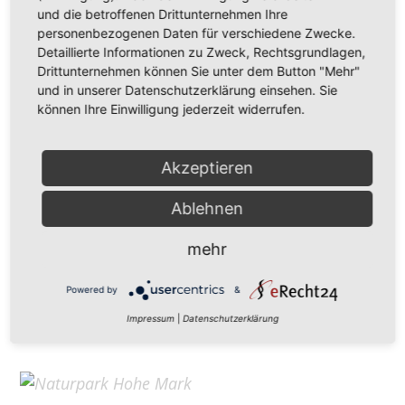
Hohe Mark Tourismus e. V.
und die betroffenen Drittunternehmen Ihre
personenbezogenen Daten für verschiedene Zwecke.
Redderstraße 421,
45711 Datteln
Detaillierte Informationen zu Zweck, Rechtsgrundlagen,
Fon: +49 (
0)2363 377 0
Drittunternehmen können Sie unter dem Button "Mehr"
und in unserer Datenschutzerklärung einsehen. Sie
info@hohe-mark-tourismus.de
können Ihre Einwilligung jederzeit widerrufen.
Impressum
Cookie-Einstellungen
Datenschutz
Akzeptieren
Ablehnen
Home
mehr
Kontakt
Suchen
Powered by
&
Aktuelles
Impressum
|
Datenschutzerklärung
Galerie