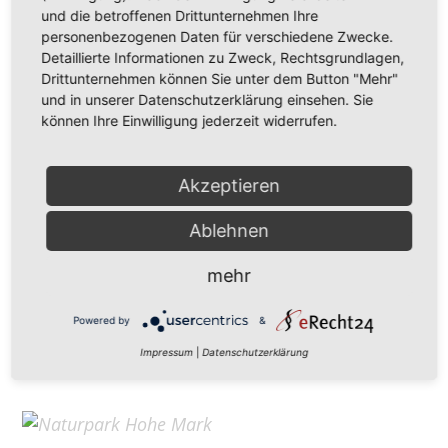
Hohe Mark Tourismus e. V.
und die betroffenen Drittunternehmen Ihre
personenbezogenen Daten für verschiedene Zwecke.
Redderstraße 421,
45711 Datteln
Detaillierte Informationen zu Zweck, Rechtsgrundlagen,
Fon: +49 (
0)2363 377 0
Drittunternehmen können Sie unter dem Button "Mehr"
und in unserer Datenschutzerklärung einsehen. Sie
info@hohe-mark-tourismus.de
können Ihre Einwilligung jederzeit widerrufen.
Impressum
Cookie-Einstellungen
Datenschutz
Akzeptieren
Ablehnen
Home
mehr
Kontakt
Suchen
Powered by
&
Aktuelles
Impressum
|
Datenschutzerklärung
Galerie