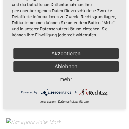
Hohe Mark Tourismus e. V.
und die betroffenen Drittunternehmen Ihre
personenbezogenen Daten für verschiedene Zwecke.
Redderstraße 421,
45711 Datteln
Detaillierte Informationen zu Zweck, Rechtsgrundlagen,
Fon: +49 (
0)2363 377 0
Drittunternehmen können Sie unter dem Button "Mehr"
und in unserer Datenschutzerklärung einsehen. Sie
info@hohe-mark-tourismus.de
können Ihre Einwilligung jederzeit widerrufen.
Impressum
Cookie-Einstellungen
Datenschutz
Akzeptieren
Ablehnen
Home
mehr
Kontakt
Suchen
Powered by
&
Aktuelles
Impressum
|
Datenschutzerklärung
Galerie