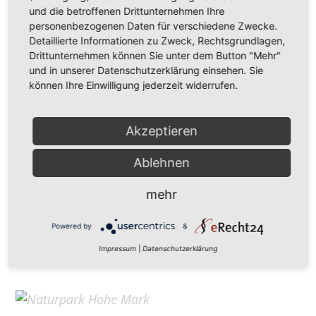
Hohe Mark Tourismus e. V.
und die betroffenen Drittunternehmen Ihre
personenbezogenen Daten für verschiedene Zwecke.
Redderstraße 421,
45711 Datteln
Detaillierte Informationen zu Zweck, Rechtsgrundlagen,
Fon: +49 (
0)2363 377 0
Drittunternehmen können Sie unter dem Button "Mehr"
und in unserer Datenschutzerklärung einsehen. Sie
info@hohe-mark-tourismus.de
können Ihre Einwilligung jederzeit widerrufen.
Impressum
Cookie-Einstellungen
Datenschutz
Akzeptieren
Ablehnen
Home
mehr
Kontakt
Suchen
Powered by
&
Aktuelles
Impressum
|
Datenschutzerklärung
Galerie