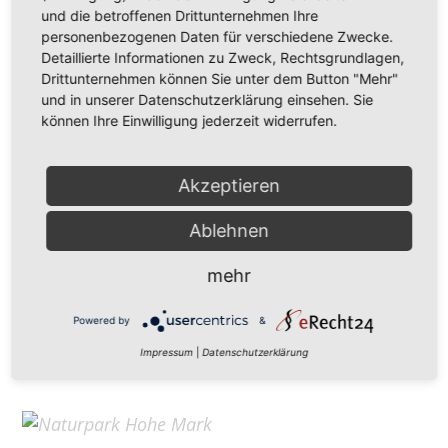
Hohe Mark Tourismus e. V.
und die betroffenen Drittunternehmen Ihre
personenbezogenen Daten für verschiedene Zwecke.
Redderstraße 421,
45711 Datteln
Detaillierte Informationen zu Zweck, Rechtsgrundlagen,
Fon: +49 (
0)2363 377 0
Drittunternehmen können Sie unter dem Button "Mehr"
und in unserer Datenschutzerklärung einsehen. Sie
info@hohe-mark-tourismus.de
können Ihre Einwilligung jederzeit widerrufen.
Impressum
Cookie-Einstellungen
Datenschutz
Akzeptieren
Ablehnen
Home
mehr
Kontakt
Suchen
Powered by
&
Aktuelles
Impressum
|
Datenschutzerklärung
Galerie