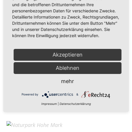
Hohe Mark Tourismus e. V.
und die betroffenen Drittunternehmen Ihre
personenbezogenen Daten für verschiedene Zwecke.
Redderstraße 421,
45711 Datteln
Detaillierte Informationen zu Zweck, Rechtsgrundlagen,
Fon: +49 (
0)2363 377 0
Drittunternehmen können Sie unter dem Button "Mehr"
und in unserer Datenschutzerklärung einsehen. Sie
info@hohe-mark-tourismus.de
können Ihre Einwilligung jederzeit widerrufen.
Impressum
Cookie-Einstellungen
Datenschutz
Akzeptieren
Ablehnen
Home
mehr
Kontakt
Suchen
Powered by
&
Aktuelles
Impressum
|
Datenschutzerklärung
Galerie