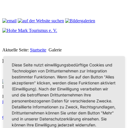
Aktuelle Seite:
Startseite
Galerie
Bilder aus der Hohen Mark
Diese Seite nutzt einwilligungsbedürftige Cookies und
Technologien von Drittunternehmen zur Integration
bestimmter Funktionen. Wenn Sie auf den Button "Alles
Hohe Mark Tourismus e. V.
akzeptieren" klicken, werden diese Funktionen aktiviert
Redderstraße 421,
45711 Datteln
(Einwilligung). Nach der Einwilligung verarbeiten wir
und die betroffenen Drittunternehmen Ihre
Fon: +49 (
0)2363 377 0
personenbezogenen Daten für verschiedene Zwecke.
info@hohe-mark-tourismus.de
Detaillierte Informationen zu Zweck, Rechtsgrundlagen,
Impressum
Drittunternehmen können Sie unter dem Button "Mehr"
Datenschutz
Cookie-Einstellungen
und in unserer Datenschutzerklärung einsehen. Sie
können Ihre Einwilligung jederzeit widerrufen.
Home