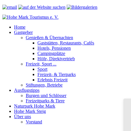
Home
Gastgeber
Genießen & Übernachten
Gaststätten, Restaurants, Cafés
Hotels, Pensionen
Campingplätze
Höfe, Direktvertrieb
Freizeit, Sport ...
Sport
Freizeit- & Tierparks
Erlebnis Freizeit
Stiftungen, Betriebe
Ausflugstipps
Burgen und Schlösser
Freizeitparks & Tiere
Naturpark Hohe Mark
Hohe Mark Steig
Über uns
Vorstand