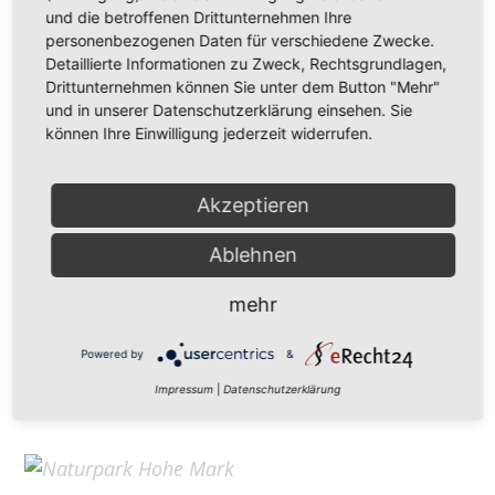
Hohe Mark Tourismus e. V.
und die betroffenen Drittunternehmen Ihre
personenbezogenen Daten für verschiedene Zwecke.
Redderstraße 421,
45711 Datteln
Detaillierte Informationen zu Zweck, Rechtsgrundlagen,
Fon: +49 (
0)2363 377 0
Drittunternehmen können Sie unter dem Button "Mehr"
und in unserer Datenschutzerklärung einsehen. Sie
info@hohe-mark-tourismus.de
können Ihre Einwilligung jederzeit widerrufen.
Impressum
Cookie-Einstellungen
Datenschutz
Akzeptieren
Ablehnen
Home
mehr
Kontakt
Suchen
Powered by
&
Aktuelles
Impressum
|
Datenschutzerklärung
Galerie