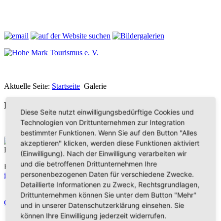
Aktuelle Seite:
Startseite
Galerie
Bilder aus der Hohen Mark
Diese Seite nutzt einwilligungsbedürftige Cookies und
Technologien von Drittunternehmen zur Integration
bestimmter Funktionen. Wenn Sie auf den Button "Alles
Hohe Mark Tourismus e. V.
akzeptieren" klicken, werden diese Funktionen aktiviert
Redderstraße 421,
45711 Datteln
(Einwilligung). Nach der Einwilligung verarbeiten wir
und die betroffenen Drittunternehmen Ihre
Fon: +49 (
0)2363 377 0
personenbezogenen Daten für verschiedene Zwecke.
info@hohe-mark-tourismus.de
Detaillierte Informationen zu Zweck, Rechtsgrundlagen,
Impressum
Drittunternehmen können Sie unter dem Button "Mehr"
Datenschutz
Cookie-Einstellungen
und in unserer Datenschutzerklärung einsehen. Sie
können Ihre Einwilligung jederzeit widerrufen.
Home