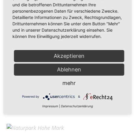
Hohe Mark Tourismus e. V.
und die betroffenen Drittunternehmen Ihre
personenbezogenen Daten für verschiedene Zwecke.
Redderstraße 421,
45711 Datteln
Detaillierte Informationen zu Zweck, Rechtsgrundlagen,
Fon: +49 (
0)2363 377 0
Drittunternehmen können Sie unter dem Button "Mehr"
und in unserer Datenschutzerklärung einsehen. Sie
info@hohe-mark-tourismus.de
können Ihre Einwilligung jederzeit widerrufen.
Impressum
Cookie-Einstellungen
Datenschutz
Akzeptieren
Ablehnen
Home
mehr
Kontakt
Suchen
Powered by
&
Aktuelles
Impressum
|
Datenschutzerklärung
Galerie