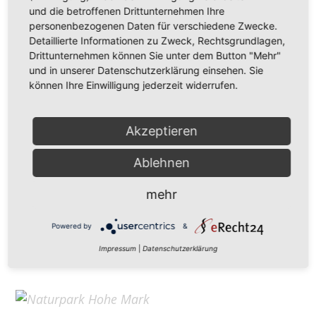
Hohe Mark Tourismus e. V.
und die betroffenen Drittunternehmen Ihre
personenbezogenen Daten für verschiedene Zwecke.
Redderstraße 421,
45711 Datteln
Detaillierte Informationen zu Zweck, Rechtsgrundlagen,
Fon: +49 (
0)2363 377 0
Drittunternehmen können Sie unter dem Button "Mehr"
und in unserer Datenschutzerklärung einsehen. Sie
info@hohe-mark-tourismus.de
können Ihre Einwilligung jederzeit widerrufen.
Impressum
Cookie-Einstellungen
Datenschutz
Akzeptieren
Ablehnen
Home
mehr
Kontakt
Suchen
Powered by
&
Aktuelles
Impressum
|
Datenschutzerklärung
Galerie