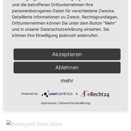
Hohe Mark Tourismus e. V.
und die betroffenen Drittunternehmen Ihre
personenbezogenen Daten für verschiedene Zwecke.
Redderstraße 421,
45711 Datteln
Detaillierte Informationen zu Zweck, Rechtsgrundlagen,
Fon: +49 (
0)2363 377 0
Drittunternehmen können Sie unter dem Button "Mehr"
und in unserer Datenschutzerklärung einsehen. Sie
info@hohe-mark-tourismus.de
können Ihre Einwilligung jederzeit widerrufen.
Impressum
Cookie-Einstellungen
Datenschutz
Akzeptieren
Ablehnen
Home
mehr
Kontakt
Suchen
Powered by
&
Aktuelles
Impressum
|
Datenschutzerklärung
Galerie